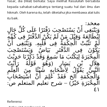
Yasar, dia (Hilal) berkata: Saya melihat Rasulullah bersabda
kepada sahabat-sahabatnya tentang suatu hal dari ilmu dan
hikmah. Oleh karena itu, telah diketahui jika membawa alat tulis
itu baik.
:
معخد
وَيَنْبَغِى أَنْ يَسْتَصْحِبَ دَفْتَرًا عَلَى كُلِّ حَالٍ
لِيُطَالِعَهُ وَقِيْلَ مَنْ لَمْ يَكُنْ الدَّفْتَرُ فِى كُمِّهِ
لَمْ تَثْبُتْ الْحِكْمَةُ فِى قَلْبِهِ. وَيَنْبَغِى أَنْ
يَكُوْنَ فِى الدَّفْتَرِ بَيَاضٌ وَيَسْتَصْحِبَ
الْمِحْبَرَةَ لِيَكْتُبَ مَا سَمِعَ وَقَدْ ذَكَرْنَا حَدِيْثَ
هِلاَلِ بْنِ يَسَارٍ (وَهُوَ قَوْلُهُ رَأَيْتُ
النَّبِيَّ
يَقُوْلُ لِأَصْحَابِهِ شَيْئًا مِنَ الْعِلْمِ
وَالْحِكْمَةِ الخ فَقَدْ عُلِمَ أَنَّ اسْتِصْحَابِ
الْمِحْبَرَةِ خَيْرٌ) – شرح تعليم المتعلم ص:
٤١
Referensi: