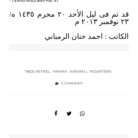
- Ta’limul Muta’allim Hal. 41.
قد تم فى ليل الأحد ٢٠ محرم ١٤٣٥ ه/
٢٣ نوفمبر ٢٠١٣ م
الكاتب : احمد حنان الرمباني
TAGS:
ARTIKEL
HIKMAH
KARYAKU
PESANTREN
0 COMMENTS