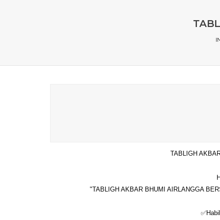
TABL
I
TABLIGH AKBA
H
"TABLIGH AKBAR BHUMI AIRLANGGA BERSHO
✅Habib