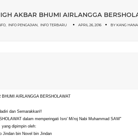
IGH AKBAR BHUMI AIRLANGGA BERSHO
NFO
INFO PENGAJIAN
INFO TERBARU
APRIL 26, 2016
BY
KANG HAN
R BHUMI AIRLANGGA BERSHOLAWAT
adiri dan Semarakkan!!
LAWAT dalam memperingati Isro' Mi'roj Nabi Muhammad SAW"
yang dipimpin oleh:
 Jindan bin Novel bin Jindan