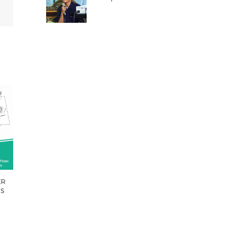
ER
TS