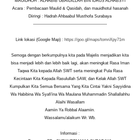
MAUIDHOH : ALHABIB UBAIDILLAH BIN IDRUS ALHABSYI
Acara : Pembacaan Maulid & Qasidah, dan mauidhotul hasanah
Diiringi : Hadrah Ahbaabul Musthofa Surabaya
-----------------------------------------------------------
Link lokasi (Google Map) :
https://goo.gl/maps/tomnXpy71rn
Semoga dengan berkumpulnya kita pada Majelis menjadikan kita
bisa menjadi lebih dan lebih baik lagi, akan meningkat Rasa Iman
Taqwa Kita kepada Allah SWT serta meningkat Pula Rasa
Kecintaan Kita Kepada Rasulullah SAW, dan Kelak Allah SWT
Kumpulkan Kita Semua Bersama Yang Kita Cintai Yakni Sayyidina
Wa Habibina Wa Syafi'ina Wa Maulana Muhammadin Shallallahhu
Alaihi Wasallam
Aamiin Ya Robbal Alaamiin.
Wassalamu'alaikum Wr. Wb.
Informasi :