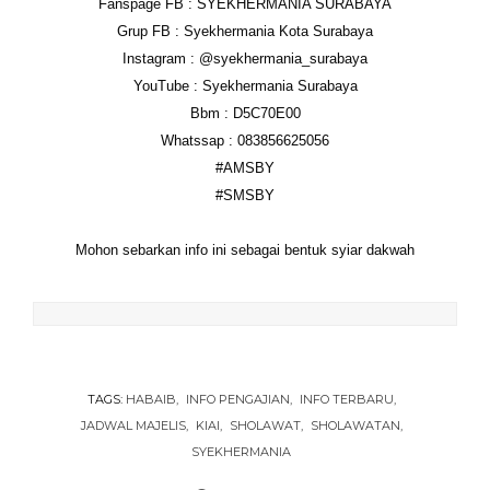
Fanspage FB : SYEKHERMANIA SURABAYA
Grup FB : Syekhermania Kota Surabaya
Instagram : @syekhermania_surabaya
YouTube : Syekhermania Surabaya
Bbm : D5C70E00
Whatssap : 083856625056
‪#‎AMSBY‬
‪#‎SMSBY‬
Mohon sebarkan info ini sebagai bentuk syiar dakwah
TAGS:
HABAIB
INFO PENGAJIAN
INFO TERBARU
JADWAL MAJELIS
KIAI
SHOLAWAT
SHOLAWATAN
SYEKHERMANIA