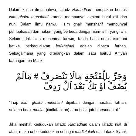
Dalam kajian ilmu nahwu, l
afadz
Ramadhan
merupakan bentuk
isim ghairu munsharif
karena mempunyai akhiran huruf alif dan
nun. Dalam ilmu nahwu, isim ghair munsharif mempunyai
pembahasan dan hukum yang berbeda dengan isim-isim yang lain.
Selain tidak bisa menerima tanwin, tanda baca untuk isim ini
ketika berkedudukan
jer/khafadl
adalah dibaca fathah.
Sebagaimana yang diterangkan dalam satu bait ِِAlfiyah
karangan Ibn Malik:
وَجَرِّ بِالْفَتْحَةِ مَالَا يَنْصَرِفْ # مَالَمْ
يُضَفْ أَوْ يَكُ بَعْدَ اَلْ رَدِفْ
"Tiap
isim ghairu munsharif
dijerkan dengan harakat fathah,
selama tidak
mudlaf
(diidlafahkan) atau tidak jatuh sesudah al."
Jika melihat kedudukan lafadz
Ramadhan
dalam lafadz niat di
atas, maka ia berkedudukan sebagai
mudlaf ilaih
dari lafadz Syahr,