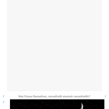
Niat Puasa Ramadhan, ramadhaNI ataukah ramadhaNA?