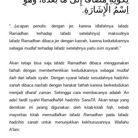
.
اِسْمُ الْإِشَارَةِ
"...(ucapan penulis: dengan jer, karena idlafahnya lafadz
Ramadhan terhadap lafadz setelahnya) maksudnya
lafadz Ramadhan dibaca jer dengan kasrah, karena kedudukannya
sebagai
mudlaf
terhadap lafadz setelahnya yaitu
isim isyarah.
"
Akan tetapi bisa saja lafadz
Ramadhan
dibaca menggunakan
fathah dengan memberhentikan kedudukannya sebagai
mudlaf
ilaih
dari lafadz syahr. Dengan syarat lafadz sesudahnya
hadzihis
sanah
dibaca nashab dengan harakat fathah karena berkedudukan
menjadi
dharaf zaman.
Sehingga cara membacanya adalah
'An
ada'i fardli syahri RamadhaNA hadzihis SanaTA.
Akan tetapi yang
demikian ini jarang digunakan oleh kitab-kitab fiqh, sebab
mayoritas kitab
memudlafkan
lafadz
Ramadhan
pada lafadz
hadzihis sanati
untuk menunjukkan kekhususannya.
Wallahu
A'lam.