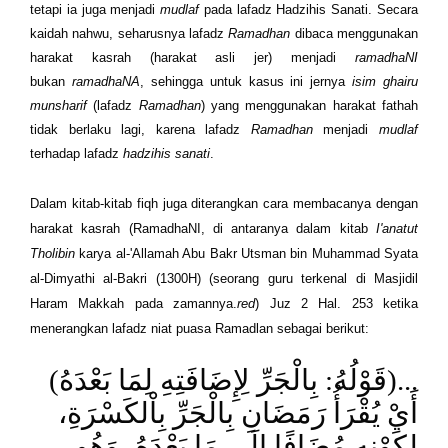
tetapi ia juga menjadi
mudlaf
pada lafadz Hadzihis Sanati. Secara
kaidah nahwu, seharusnya lafadz
Ramadhan
dibaca menggunakan
harakat kasrah (harakat asli jer) menjadi
ramadhaNI
bukan
ramadhaNA
, sehingga untuk kasus ini jernya
isim ghairu
munsharif
(lafadz
Ramadhan
) yang menggunakan harakat fathah
tidak berlaku lagi, karena lafadz
Ramadhan
menjadi
mudlaf
terhadap lafadz
hadzihis sanati
.
Dalam kitab-kitab fiqh juga diterangkan cara membacanya dengan
harakat kasrah (RamadhaNI, di antaranya dalam kitab
I'anatut
Tholibin
karya al-'Allamah Abu Bakr Utsman bin Muhammad Syata
al-Dimyathi al-Bakri (1300H) (seorang guru terkenal di Masjidil
Haram Makkah pada zamannya.
red
) Juz 2 Hal. 253 ketika
menerangkan lafadz niat puasa Ramadlan sebagai berikut:
...(قَوْلُهُ: بِالْجَرِّ لِإِضَافَتِهِ لِمَا بَعْدَهُ)
أَيْ يُقْرَأُ رَمَضَانِ بِالْجَرِّ بِاْلكَسْرَةِ،
لِكَوْنِهِ مُضَافًا إِلَى مَا بَعْدَهُ، وَهُوِ