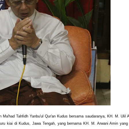
h Ma'had Tahfidh Yanbu'ul Qur'an Kudus bersama saudaranya, KH. M. Ulil 
 guru kiai di Kudus, Jawa Tengah, yang bernama KH. M. Arwani Amin yang