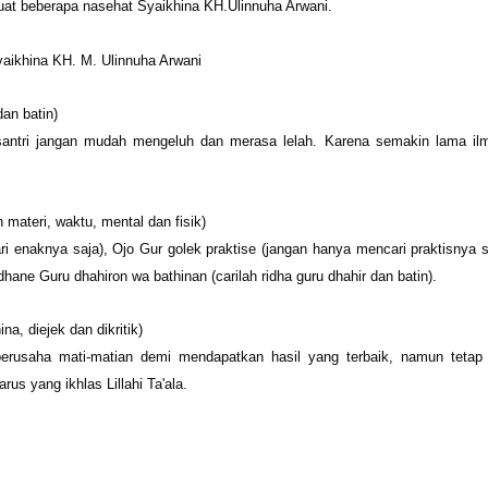
muat beberapa nasehat Syaikhina KH.Ulinnuha Arwani.
yaikhina KH. M. Ulinnuha Arwani
dan batin)
antri jangan mudah mengeluh dan merasa lelah. Karena semakin lama ilm
 materi, waktu, mental dan fisik)
 enaknya saja), Ojo Gur golek praktise (jangan hanya mencari praktisnya s
hane Guru dhahiron wa bathinan (carilah ridha guru dhahir dan batin).
ina, diejek dan dikritik)
 berusaha mati-matian demi mendapatkan hasil yang terbaik, namun tetap
rus yang ikhlas Lillahi Ta'ala.