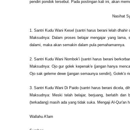
pendiri pondok tersebut. Pada postingan kali ini, akan me
Nasihat S
1. Santri Kudu Wani Kesel (santri harus berani lelah dhahir 
Maksudnya: Dalam proses belajar mengajar yang lama, s
dalami, maka akan semakin dalam pula pemahamannya.
2. Santri Kudu Wani Nombok'i (santri harus berani berkorban
Maksudnya: Ojo gur golek kepenak'e (jangan hanya mencari
Ojo sak geleme dewe (jangan semaunya sendiri), Golek'o rid
3. Santri Kudu Wani Di Paido (santri harus berani dicela, dih
Maksudnya: Meski telah belajar, berjuang, berlatih dan
(terkadang) masih ada yang tidak suka. Mengaji Al-Qur'an ha
Wallahu A'lam